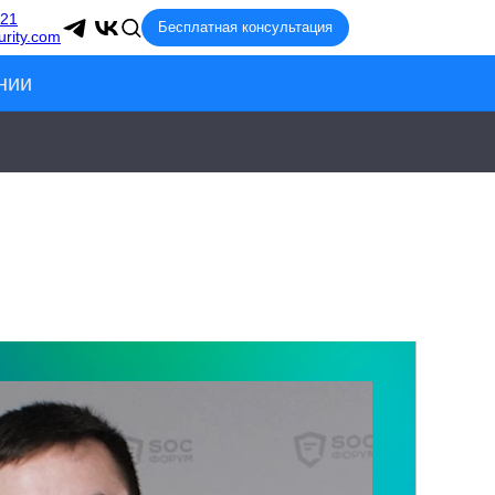
-21
Бесплатная консультация
rity.com
нии