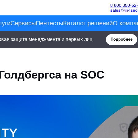
8 800 350-62
sales@in4secu
луги
Сервисы
Пентесты
Каталог решений
О компа
овая защита менеджмента и первых лиц
Подробнее
Голдбергса на SOC