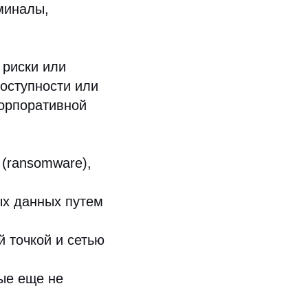
миналы,
 риски или
доступности или
корпоративной
(ransomware),
ых данных путем
 точкой и сетью
ые еще не