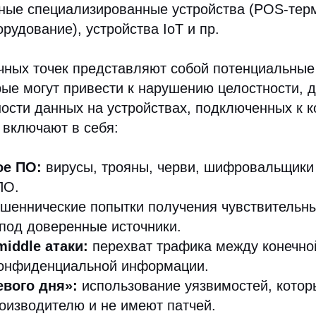
чные специализированные устройства (POS-тер
рудование), устройства IoT и пр.
чных точек представляют собой потенциальные
рые могут привести к нарушению целостности, 
ости данных на устройствах, подключенных к 
ы включают в себя:
ое ПО:
вирусы, трояны, черви, шифровальщики 
ПО.
шеннические попытки получения чувствительн
под доверенные источники.
middle атаки:
перехват трафика между конечной
конфиденциальной информации.
евого дня»:
использование уязвимостей, котор
оизводителю и не имеют патчей.