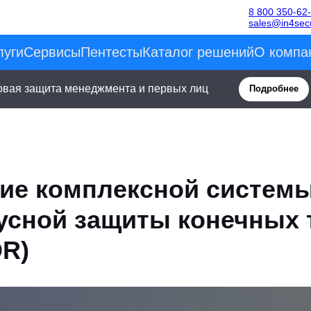
8 800 350-62
sales@in4secu
луги
Сервисы
Пентесты
Каталог решений
О компа
овая защита менеджмента и первых лиц
Подробнее
ие комплексной систем
усной защиты конечных 
R)