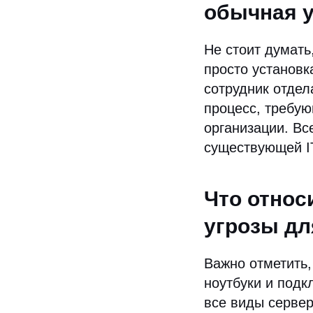
обычная у
Не стоит думать
просто установк
сотрудник отдел
процесс, требую
организации. Вс
существующей I
Что относ
угрозы дл
Важно отметить,
ноутбуки и подк
все виды серве