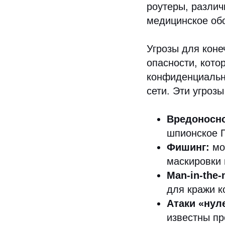
роутеры, разли
медицинское обо
Угрозы для коне
опасности, кото
конфиденциальн
сети. Эти угроз
Вредоносн
шпионское 
Фишинг:
мо
маскировки 
Man-in-the-
для кражи 
Атаки «нул
известны пр