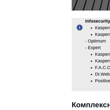
Infosecuri
Kaspers
Kasper
- Optimum
- Expert
Kasper
Kasper
F.A.C.
Dr.Web 
Positiv
Комплексн