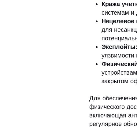
Кража уче
системам и
Нецелевое 
для несанкц
потенциаль
Эксплойты
уязвимости 
Физический
устройствам
закрытом оф
Для обеспечения
физического дос
включающая ант
регулярное обн