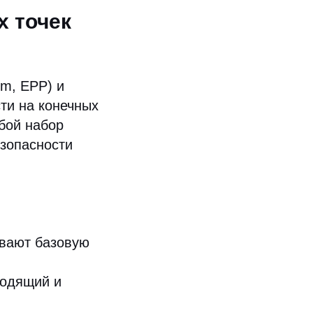
 точек
rm, EPP) и
ти на конечных
обой набор
зопасности
ивают базовую
ходящий и