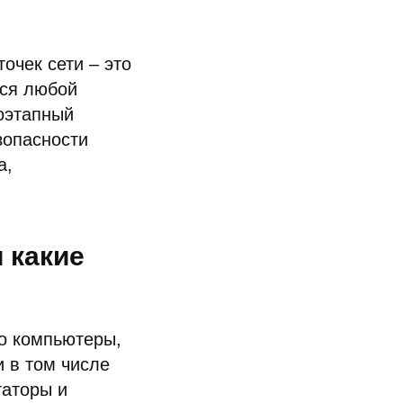
очек сети – это
тся любой
гоэтапный
зопасности
а,
 какие
ко компьютеры,
 в том числе
таторы и