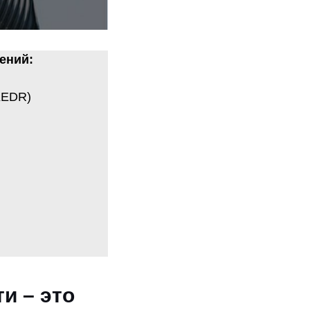
ений:
 KEDR)
и – это