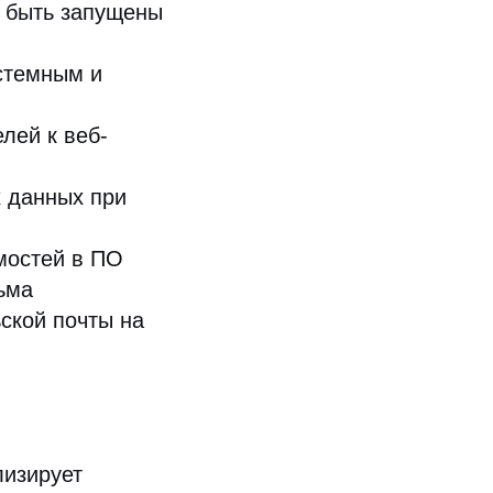
т быть запущены
истемным и
лей к веб-
х данных при
мостей в ПО
ьма
ской почты на
лизирует