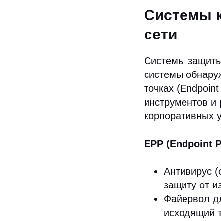
Системы к
сети
Системы защиты к
системы обнаруж
точках (Endpoin
инструментов и
корпоративных у
EPP (Endpoint P
Антивирус (
защиту от и
Файервол дл
исходящий 