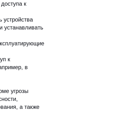
 доступа к
ь устройства
и устанавливать
эксплуатирующие
уп к
апример, в
оме угрозы
сности,
вания, а также