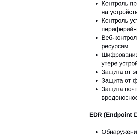
Контроль пр
на устройст
Контроль ус
периферийн
Веб-контрол
ресурсам
Шифрование:
утере устро
Защита от э
Защита от ф
Защита почт
вредоносно
EDR (Endpoint D
Обнаружение