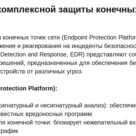
омплексной защиты конечных
онечных точек сети (Endpoint Protection Platfo
ения и реагирования на инциденты безопаснос
t Detection and Response, EDR) представляют с
 решений, предназначенных для обеспечения бе
стройств от различных угроз.
rotection Platform):
сигнатурный и несигнатурный анализ): обеспеч
звестных вредоносных программ
я конечной точки: блокирует нежелательный в
трафик