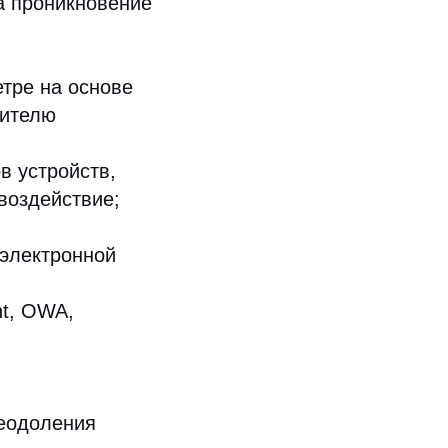
а проникновение
тре на основе
шителю
в устройств,
воздействие;
 электронной
nt, OWA,
реодоления