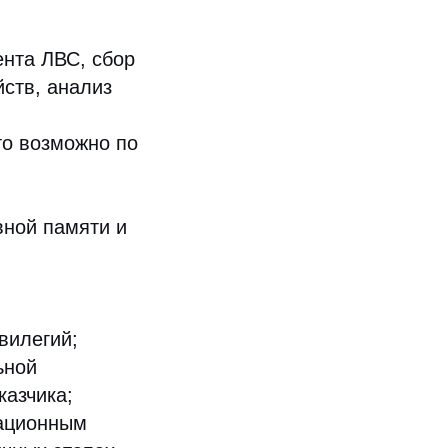
ента ЛВС, сбор
ств, анализ
то возможно по
вной памяти и
вилегий;
ьной
казчика;
мационным