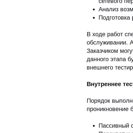
сетевого пе
Анализ возм
Подготовка 
В ходе работ сп
обслуживании. А
Заказчиком могу
данного этапа б
внешнего тестир
Внутреннее тес
Порядок выполне
проникновение б
Пассивный с