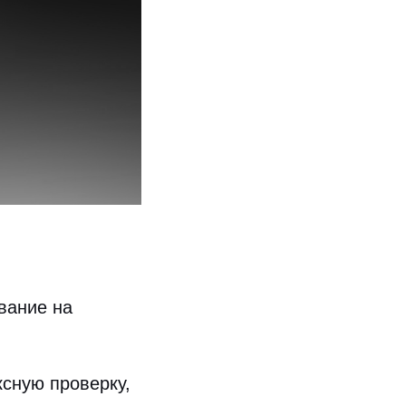
вание на
сную проверку,