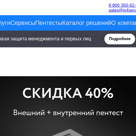
8 800 350-62
sales@in4secu
луги
Сервисы
Пентесты
Каталог решений
О компа
овая защита менеджмента и первых лиц
Подробнее