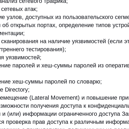
анализ сетевого трафика;
сетевых атак;
е узлов, доступных из пользовательского сегм
об открытых портах, определение типов устрой
ментации;
сканирования на наличие уязвимостей (если э
треннего тестирования);
я уязвимостей;
ние паролей и хеш-суммы паролей из операти
ение хеш-суммы паролей по словарю;
e Directory;
емещение (Lateral Movement) и повышение при
зможности получения доступа к конфиденциал
и (или) информации ограниченного доступа За
ся проверка прав доступа к различным инфор