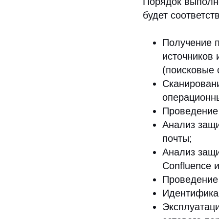
Порядок выполне
будет соответст
Получение 
источников
(поисковые 
Сканировани
операционны
Проведение 
Анализ защи
почты;
Анализ защи
Confluence и
Проведение 
Идентификац
Эксплуатаци