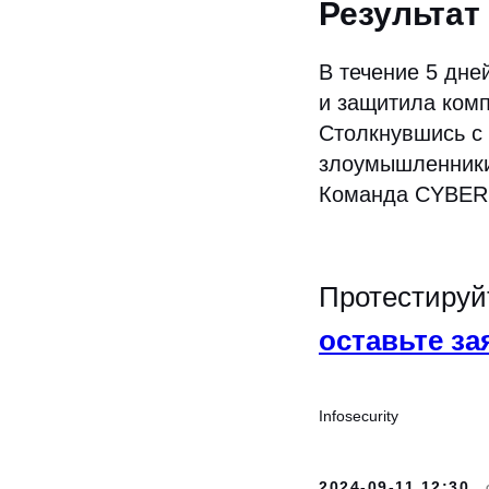
Результат
В течение 5 дн
и защитила комп
Столкнувшись с 
злоумышленники
Команда CYBERD
Протестируй
оставьте з
Infosecurity
2024-09-11 12:30