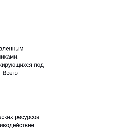
авленным
иками.
скирующихся под
. Всего
еских ресурсов
тиводействие