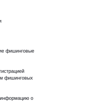
и
кие фишинговые
гистрацией
ем фишинговых
я информацию о