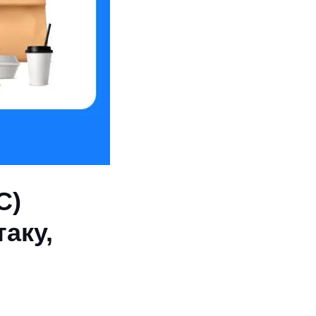
C)
аку,