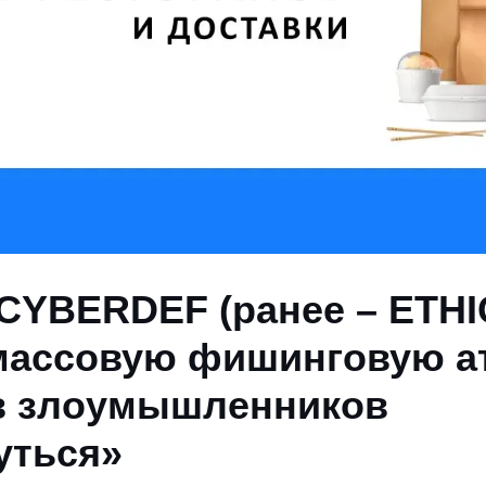
CYBERDEF (ранее – ETHI
массовую фишинговую ат
в злоумышленников
уться»