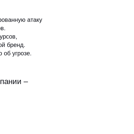
рованную атаку
в.
урсов,
ой бренд.
об угрозе.
пании –