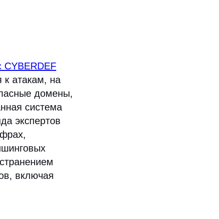
с CYBERDEF
 к атакам, на
опасные домены,
анная система
да экспертов
ифрах,
ишинговых
устранением
ов, включая