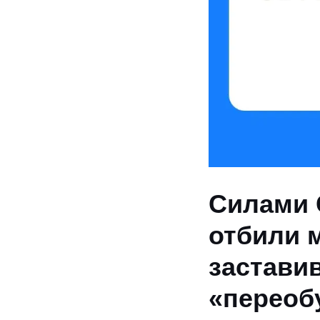
Силами 
отбили 
застави
«переоб