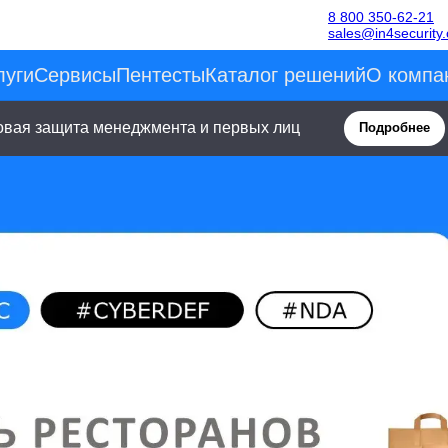
8 800 350-62-21
sales@in4security
луги
Сервисы
Пентесты
Каталог решений
О компа
овая защита менеджмента и первых лиц
Подробнее