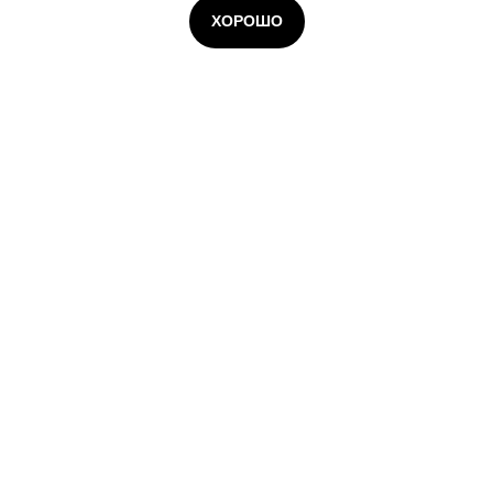
ХОРОШО
© 2026 Infosecurity. Входит в группу
Softline
СОЦИАЛЬНЫЕ СЕТИ