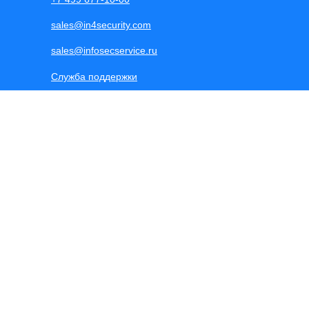
sales@in4security.com
sales@infosecservice.ru
Служба поддержки