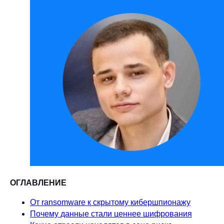
ОГЛАВЛЕНИЕ
От ransomware к скрытому кибершпионажу
Почему данные стали ценнее шифрования