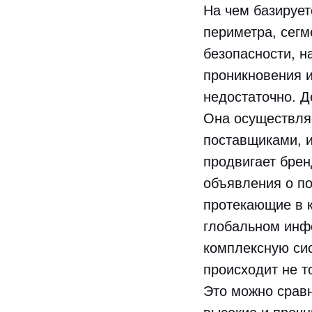
На чем базируе
периметра, сегм
безопасности, н
проникновения и
недостаточно. Д
Она осуществля
поставщиками, и
продвигает брен
объявления о по
протекающие в к
глобальном инфо
комплексную сис
происходит не т
Это можно сравн