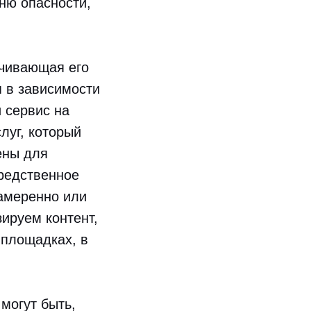
ню опасности,
ечивающая его
я в зависимости
 сервис на
луг, который
ены для
редственное
намеренно или
ируем контент,
 площадках, в
могут быть,