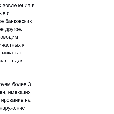
х вовлечения в
ые с
же банковских
е другое.
роводим
ичастных к
зчика как
риалов для
руем более 3
мен, имеющих
гирование на
бнаружение