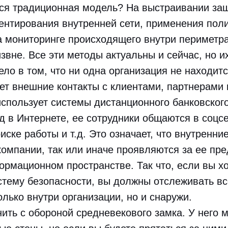
тся традиционная модель? На выстраивании за
ентирования внутренней сети, применения пол
а мониторинге происходящего внутри периметра
звне. Все эти методы актуальны и сейчас, но и
ело в том, что ни одна организация не находитс
ет внешние контакты с клиентами, партнерами 
спользует системы дистанционного банковског
д в Интернете, ее сотрудники общаются в соцс
иске работы и т.д. Это означает, что внутренни
омпании, так или иначе проявляются за ее пре
рмационном пространстве. Так что, если вы х
тему безопасности, вы должны отслеживать вс
олько внутри организации, но и снаружи.
ить с обороной средневекового замка. У него м