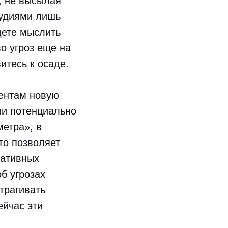
, не высылая
рудиями лишь
удете мыслить
о угроз еще на
итесь к осаде.
ентам новую
ии потенциально
етра», в
то позволяет
гативных
б угрозах
трагивать
ейчас эти