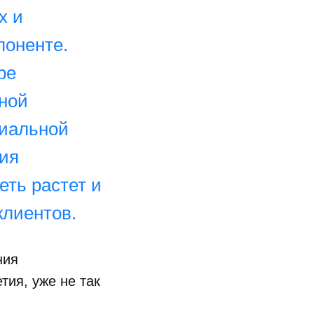
х и
поненте.
ре
рной
циальной
ния
еть растет и
клиентов.
ния
тия, уже не так