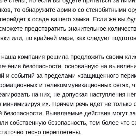
ые стены, но если вы будете прятаться за ними
иков, то обнаружите армию со стенобитными о
а перейдет к осаде вашего замка. Если же вы б
сможете предотвратить значительное количеств
вки или, по крайней мере, как следует подготов
 наша компания решила предложить своим кли
печения безопасности, основанную на выявлен
й и событий за пределами «защищенного перим
ормационных и телекоммуникационных сетях, ч
агировать на них, не допуская наступления не
 минимизируя их. Причем речь идет не только о
 безопасности. Выявляемые действия могут за
ли собственную безопасность, тем более что с
таточно тесно переплетены.