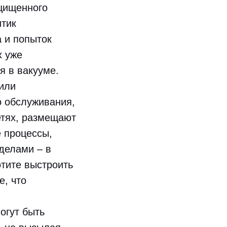
щищенного
итик
 и попыток
х уже
я в вакууме.
или
о обслуживания,
етях, размещают
е процессы,
делами – в
отите выстроить
е, что
огут быть