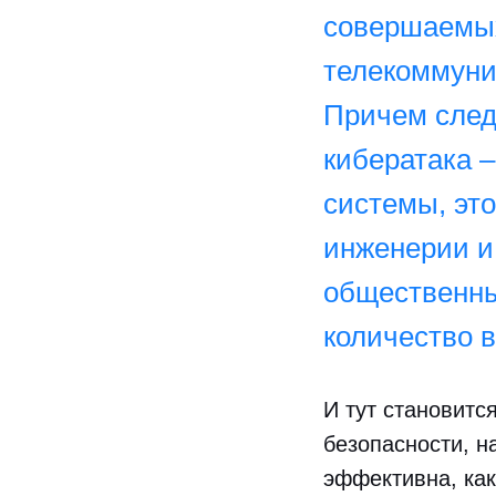
совершаемых
телекоммуник
Причем след
кибератака 
системы, это
инженерии и
общественны
количество в
И тут становитс
безопасности, н
эффективна, как