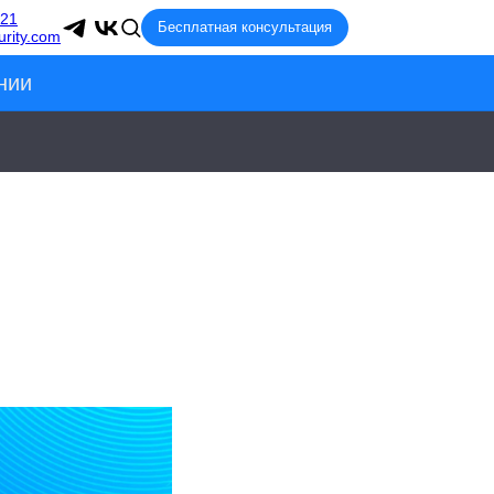
-21
Бесплатная консультация
rity.com
нии