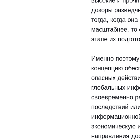
высокие и прочн
дозоры разведч
тогда, когда он
масштабнее, то 
этапе их подгото
Именно поэтому
концепцию обес
опасных действи
глобальных инф
своевременно ре
последствий или
информационной
экономическую и
направления дос