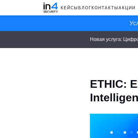
КЕЙСЫ
БЛОГ
КОНТАКТЫ
АКЦИИ
Ус
Новая услуга: Цифр
ETHIC: E
Intellige