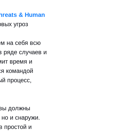
Threats & Human
вых угроз
ем на себя всю
в ряде случаев и
мит время и
ся командой
й процесс,
 вы должны
 но и снаружи.
в простой и