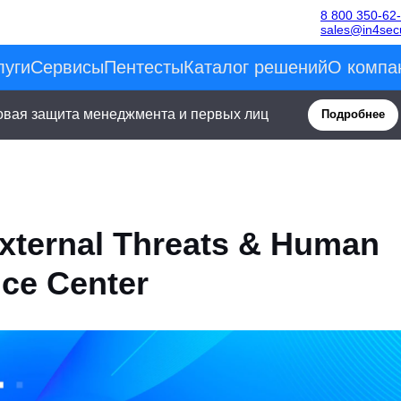
8 800 350-62
sales@in4secu
луги
Сервисы
Пентесты
Каталог решений
О компа
овая защита менеджмента и первых лиц
Подробнее
xternal Threats & Human
nce Center