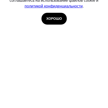
соглашаетесь на использование файлов cookie и
политикой конфиденциальности
.
ХОРОШО
© 2026 Infosecurity. Входит в группу
Softline