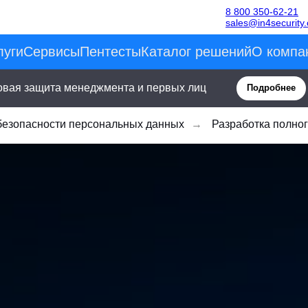
8 800 350-62-21
sales@in4security
луги
Сервисы
Пентесты
Каталог решений
О компа
овая защита менеджмента и первых лиц
Подробнее
безопасности персональных данных
→
Разработка полног