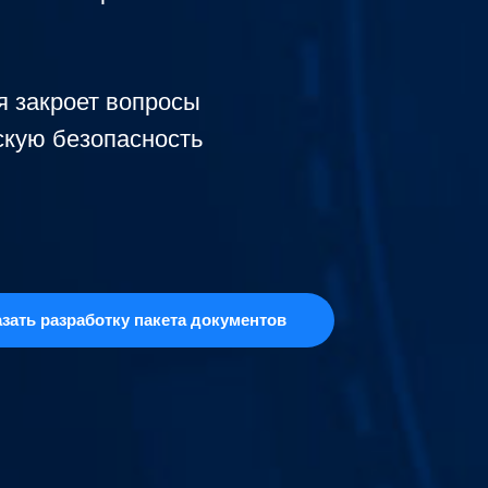
я закроет вопросы
скую безопасность
азать разработку пакета документов